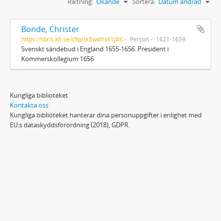
Riktning:
Ökande
Sortera:
Datum ändrad
Bonde, Christer
https://libris.kb.se/c9prtk5w4frxk1j#it
Person
1621-1659
Svenskt sändebud i England 1655-1656. President i
Kommerskollegium 1656
Kungliga biblioteket
Kontakta oss
Kungliga biblioteket hanterar dina personuppgifter i enlighet med
EU:s dataskyddsförordning (2018), GDPR.