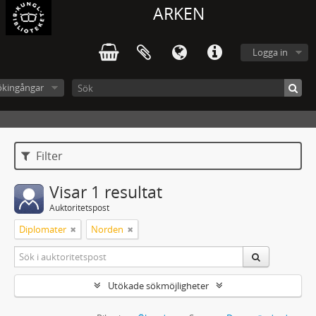
ARKEN
Logga in
ökingångar
Filter
Visar 1 resultat
Auktoritetspost
Diplomater
Norden
Utökade sökmöjligheter