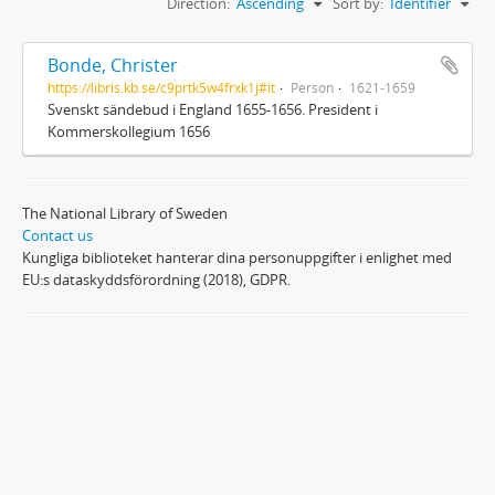
Direction:
Ascending
Sort by:
Identifier
Bonde, Christer
https://libris.kb.se/c9prtk5w4frxk1j#it
Person
1621-1659
Svenskt sändebud i England 1655-1656. President i
Kommerskollegium 1656
The National Library of Sweden
Contact us
Kungliga biblioteket hanterar dina personuppgifter i enlighet med
EU:s dataskyddsförordning (2018), GDPR.