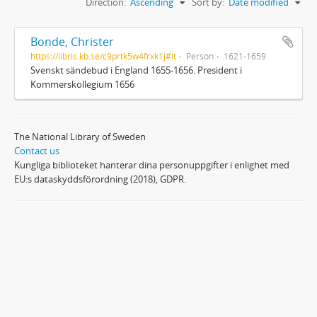
Direction:
Ascending
Sort by:
Date modified
Bonde, Christer
https://libris.kb.se/c9prtk5w4frxk1j#it
Person
1621-1659
Svenskt sändebud i England 1655-1656. President i
Kommerskollegium 1656
The National Library of Sweden
Contact us
Kungliga biblioteket hanterar dina personuppgifter i enlighet med
EU:s dataskyddsförordning (2018), GDPR.