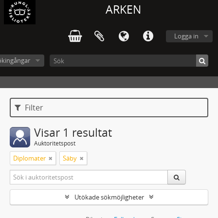
ARKEN
Logga in
ökingångar
Filter
Visar 1 resultat
Auktoritetspost
Diplomater
Säby
Utökade sökmöjligheter