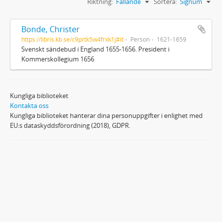
Riktning:
Fallande
Sortera:
Signum
Bonde, Christer
https://libris.kb.se/c9prtk5w4frxk1j#it
Person
1621-1659
Svenskt sändebud i England 1655-1656. President i
Kommerskollegium 1656
Kungliga biblioteket
Kontakta oss
Kungliga biblioteket hanterar dina personuppgifter i enlighet med
EU:s dataskyddsförordning (2018), GDPR.