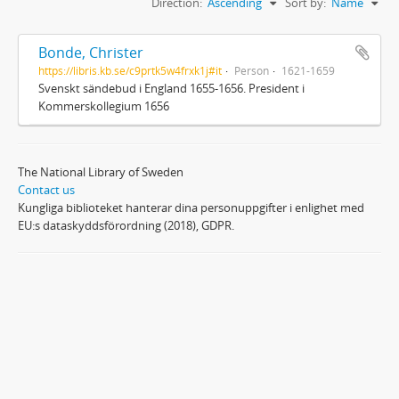
Direction:
Ascending
Sort by:
Name
Bonde, Christer
https://libris.kb.se/c9prtk5w4frxk1j#it
Person
1621-1659
Svenskt sändebud i England 1655-1656. President i
Kommerskollegium 1656
The National Library of Sweden
Contact us
Kungliga biblioteket hanterar dina personuppgifter i enlighet med
EU:s dataskyddsförordning (2018), GDPR.