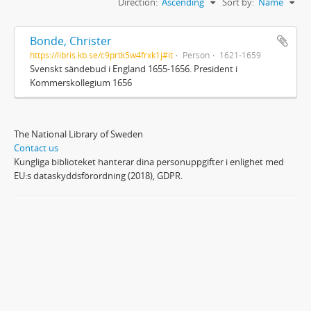
Direction:
Ascending
Sort by:
Name
Bonde, Christer
https://libris.kb.se/c9prtk5w4frxk1j#it
Person
1621-1659
Svenskt sändebud i England 1655-1656. President i
Kommerskollegium 1656
The National Library of Sweden
Contact us
Kungliga biblioteket hanterar dina personuppgifter i enlighet med
EU:s dataskyddsförordning (2018), GDPR.