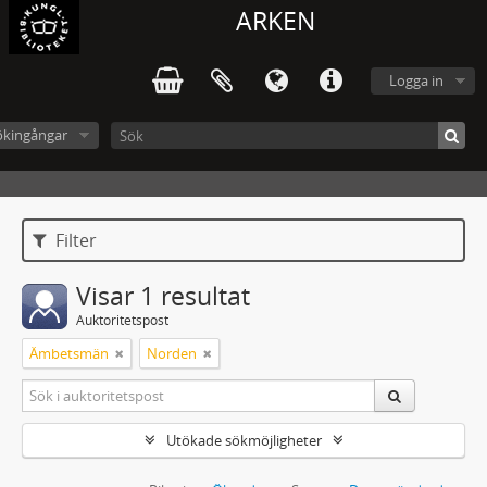
ARKEN
Logga in
ökingångar
Filter
Visar 1 resultat
Auktoritetspost
Ämbetsmän
Norden
Utökade sökmöjligheter