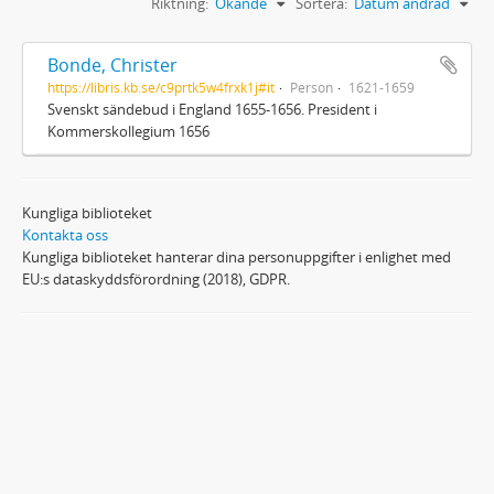
Riktning:
Ökande
Sortera:
Datum ändrad
Bonde, Christer
https://libris.kb.se/c9prtk5w4frxk1j#it
Person
1621-1659
Svenskt sändebud i England 1655-1656. President i
Kommerskollegium 1656
Kungliga biblioteket
Kontakta oss
Kungliga biblioteket hanterar dina personuppgifter i enlighet med
EU:s dataskyddsförordning (2018), GDPR.