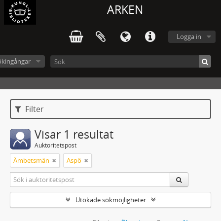
ARKEN
Logga in
ökingångar
Filter
Visar 1 resultat
Auktoritetspost
Ämbetsmän
Aspö
Utökade sökmöjligheter