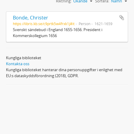
Riktning:
Ökande
Sortera:
Namn
Bonde, Christer
https://libris.kb.se/c9prtk5w4frxk1j#it
Person
1621-1659
Svenskt sändebud i England 1655-1656. President i
Kommerskollegium 1656
Kungliga biblioteket
Kontakta oss
Kungliga biblioteket hanterar dina personuppgifter i enlighet med
EU:s dataskyddsförordning (2018), GDPR.