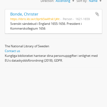
Direction:
Ascending
Sort by:
Name
Bonde, Christer
https://libris.kb.se/c9prtk5w4frxk1j#it
Person
1621-1659
Svenskt sändebud i England 1655-1656. President i
Kommerskollegium 1656
The National Library of Sweden
Contact us
Kungliga biblioteket hanterar dina personuppgifter i enlighet med
EU:s dataskyddsförordning (2018), GDPR.