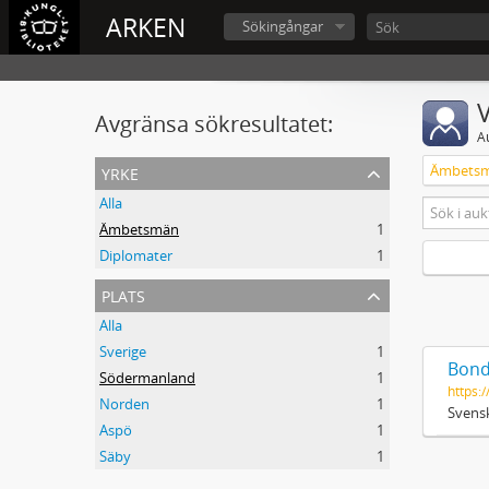
ARKEN
Sökingångar
V
Avgränsa sökresultatet:
A
yrke
Ämbets
Alla
Ämbetsmän
1
Diplomater
1
plats
Alla
Sverige
1
Bond
Södermanland
1
https:/
Norden
1
Svensk
Aspö
1
Säby
1