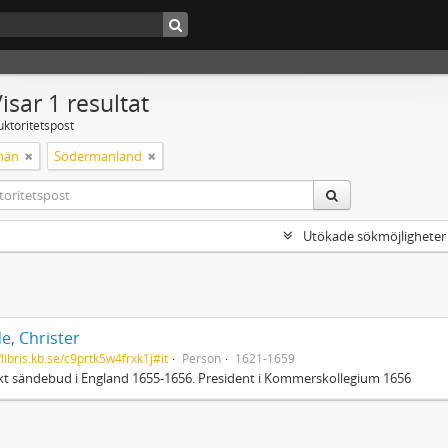
isar 1 resultat
uktoritetspost
män
Södermanland
Utökade sökmöjligheter
e, Christer
/libris.kb.se/c9prtk5w4frxk1j#it
Person
1621-1659
t sändebud i England 1655-1656. President i Kommerskollegium 1656