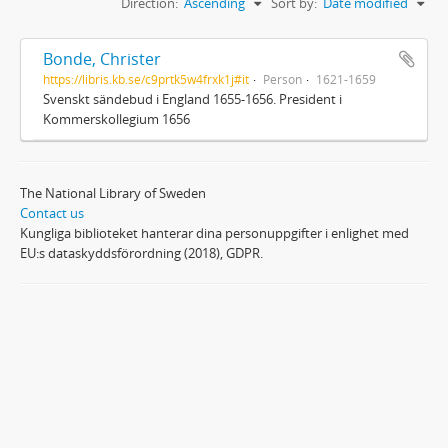
Direction:
Ascending
Sort by:
Date modified
Bonde, Christer
https://libris.kb.se/c9prtk5w4frxk1j#it
Person
1621-1659
Svenskt sändebud i England 1655-1656. President i
Kommerskollegium 1656
The National Library of Sweden
Contact us
Kungliga biblioteket hanterar dina personuppgifter i enlighet med
EU:s dataskyddsförordning (2018), GDPR.