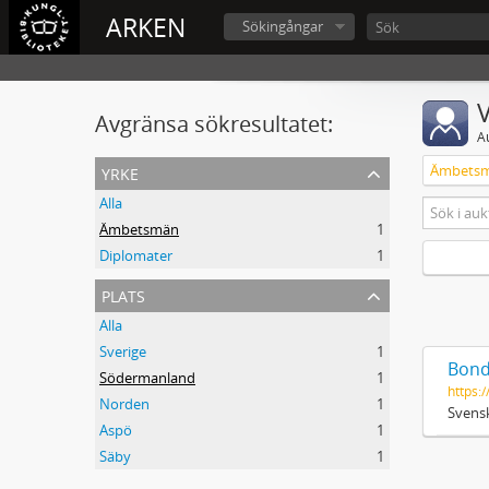
ARKEN
Sökingångar
V
Avgränsa sökresultatet:
A
yrke
Ämbets
Alla
Ämbetsmän
1
Diplomater
1
plats
Alla
Sverige
1
Bond
Södermanland
1
https:/
Norden
1
Svensk
Aspö
1
Säby
1