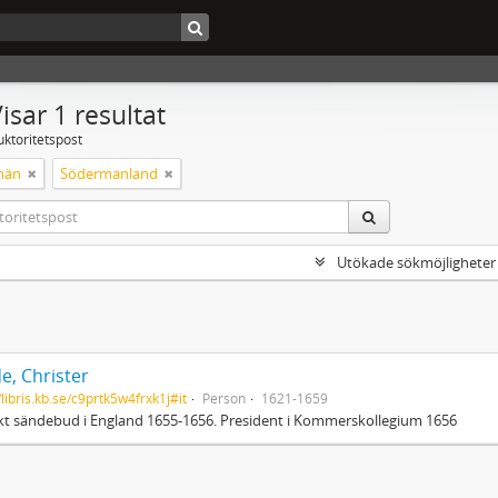
isar 1 resultat
uktoritetspost
män
Södermanland
Utökade sökmöjligheter
e, Christer
/libris.kb.se/c9prtk5w4frxk1j#it
Person
1621-1659
t sändebud i England 1655-1656. President i Kommerskollegium 1656