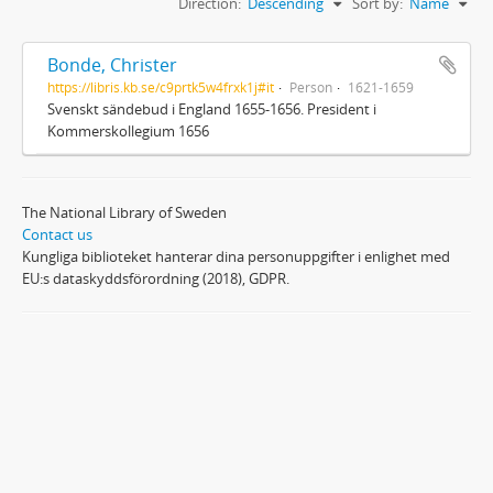
Direction:
Descending
Sort by:
Name
Bonde, Christer
https://libris.kb.se/c9prtk5w4frxk1j#it
Person
1621-1659
Svenskt sändebud i England 1655-1656. President i
Kommerskollegium 1656
The National Library of Sweden
Contact us
Kungliga biblioteket hanterar dina personuppgifter i enlighet med
EU:s dataskyddsförordning (2018), GDPR.