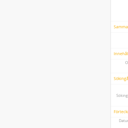
Samma
Innehål
O
Söking
Söking
Förteck
Datum