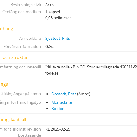
Beskrivningsnivå
Arkiv
Omfång och medium
1 kapsel
0,03 hyllmeter
nhang
Arkivbildare
Sjöstedt, Frits
Förvärvsinformation
Gåva
l och struktur
mfattning och innehåll
"40: fyra nolla - BINGO. Studier tillägnade 420311
födelse"
ångar
Sökingångar på namn
Sjöstedt, Frits
(Ämne)
ångar för handlingstyp
Manuskript
Kopior
ningskontroll
 för tillkomst revision
RL 2025-02-25
borttagande