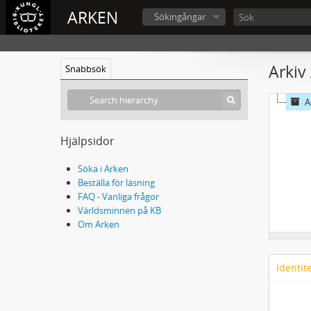
ARKEN
Sökingångar
Arkiv
Snabbsök
A
Hjälpsidor
Söka i Arken
Beställa för läsning
FAQ - Vanliga frågor
Världsminnen på KB
Om Arken
Identit