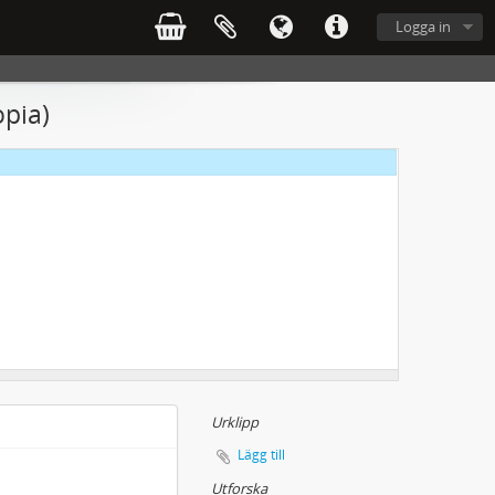
Logga in
opia)
Urklipp
Lägg till
Utforska