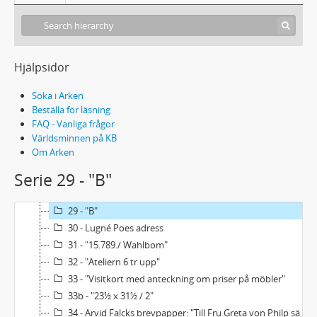
17 - "Goethe: Faust, 2a D., Goetz, Tasso./ Schiller: Maria Stuart, Don Carlos, ..."
18 - "Herr: Palme./ Skångberg.// Fru Dorsch./ Augusta Lindberg..."
19 - "Dramatiska sagor"
20 - "Laga försvar"
Hjälpsidor
21 - "Anna B"
22 - [Struket:]"Luderbruden"
Söka i Arken
23 - "Äpple:/ Malus=lat/ Melon=grek/ Ringo=Jap./ Jabtko=Pol"
Beställa för läsning
FAQ - Vanliga frågor
24 - "Schering"
Världsminnen på KB
25 - "1849/ 1857/ 1867/ 1877/ 1893/ 1904"
Om Arken
26 - Rutmönster i rödkrita med bokstavsbeteckningar i bläck
Serie 29 - "B"
27 - "Femte Akten"
28 - "Autocomedi"
29 - "B"
30 - Lugné Poes adress
31 - "15.789./ Wahlbom"
32 - "Ateliern 6 tr upp"
33 - "Visitkort med anteckning om priser på möbler"
33b - "23½ x 31½ / 2"
34 - Arvid Falcks brevpapper: "Till Fru Greta von Philp sändes:..."