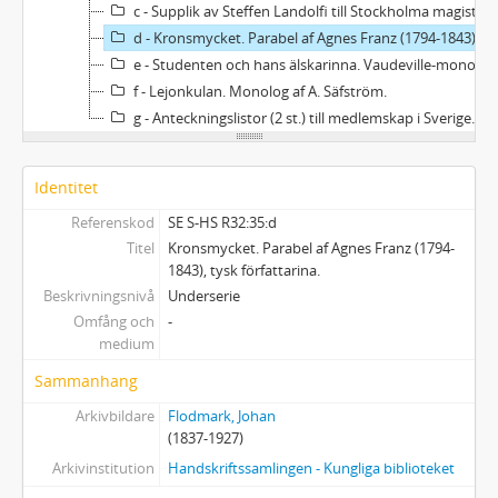
c - Supplik av Steffen Landolfi till Stockholma magistrat, att få uppföra en italiensk pjäs Polizinella. [1650-1700].
d - Kronsmycket. Parabel af Agnes Franz (1794-1843), tysk författarina.
e - Studenten och hans älskarinna. Vaudeville-monolog av Aug. Säfström (1813-1888).
f - Lejonkulan. Monolog af A. Säfström.
g - Anteckningslistor (2 st.) till medlemskap i Sveriges teaterhistoriska samfund.
Identitet
Referenskod
SE S-HS R32:35:d
Titel
Kronsmycket. Parabel af Agnes Franz (1794-
1843), tysk författarina.
Beskrivningsnivå
Underserie
Omfång och
-
medium
Sammanhang
Arkivbildare
Flodmark, Johan
(1837-1927)
Arkivinstitution
Handskriftssamlingen - Kungliga biblioteket