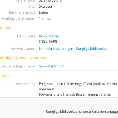
Referenskod
SE S-HS L64:13
Titel
Skulptur
Beskrivningsnivå
Enhet
Omfång och medium
1 enhet
nhang
Arkivbildare
Koch, Martin
(1882-1940)
Arkivinstitution
Handskriftssamlingen - Kungliga biblioteket
 för tillgång och användning
pladdat sökhjälpmedel
SE-S-HS-L64.pdf
ningar
Anmärkning
En gipsskulptur (19 cm hög, 19 cm bred) av Martin 
med barn.
Förvaras bland handskriftssamlingens föremål
Kungliga biblioteket hanterar dina personuppg