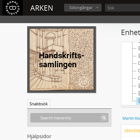
ARKEN
Sökingångar
L
Enhet
Snabbsök
Martin Ko
Identit
Hjälpsidor