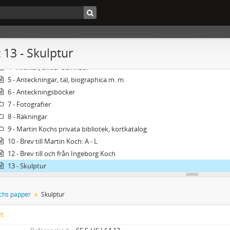
64 - Martin Kochs papper
1 - Teckningar, skisser och akvareller
2 - Manuskript: Guds vackra värld
 13 - Skulptur
3 - Manuskript: Kyrkan (ur Fromma människor)
4 - Artiklar, dikter och visor
5 - Anteckningar, tal, biographica m. m.
6 - Anteckningsböcker
7 - Fotografier
8 - Räkningar
9 - Martin Kochs privata bibliotek, kortkatalog
10 - Brev till Martin Koch: A - L
12 - Brev till och från Ingeborg Koch
13 - Skulptur
chs papper
Skulptur
et