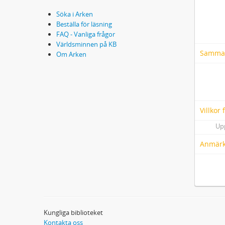
Söka i Arken
Beställa för läsning
FAQ - Vanliga frågor
Världsminnen på KB
Samma
Om Arken
Villkor
Up
Anmärk
Kungliga biblioteket
Kontakta oss