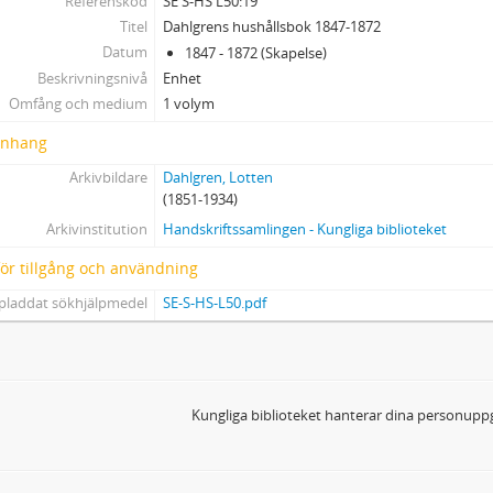
Referenskod
SE S-HS L50:19
Titel
Dahlgrens hushållsbok 1847-1872
Datum
1847 - 1872 (Skapelse)
Beskrivningsnivå
Enhet
Omfång och medium
1 volym
nhang
Arkivbildare
Dahlgren, Lotten
(1851-1934)
Arkivinstitution
Handskriftssamlingen - Kungliga biblioteket
 för tillgång och användning
pladdat sökhjälpmedel
SE-S-HS-L50.pdf
Kungliga biblioteket hanterar dina personuppg