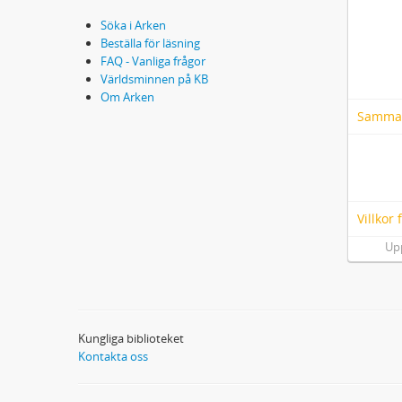
Söka i Arken
Beställa för läsning
FAQ - Vanliga frågor
Världsminnen på KB
Om Arken
Samma
Villkor
Up
Kungliga biblioteket
Kontakta oss