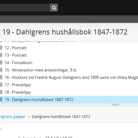
6 - Biographica: Hellhoff - Ödberg
7 - Brev till Lotten Dahlgren.
8 - Lotten Dahlgrens Manuskript m.m.
9 - Handlingar rörande släkten Geijer m.m.
 19 - Dahlgrens hushållsbok 1847-1872
10 - Testamenten, kondoleansbrev m.m.
11 - Bouppteckningar, släkttavlor m.m.
12 - Porträtt
13 - Porträtt
14 - Fotoalbum
15 - Almanackor med anteckningar, 9 st.
16 - Visitkort vid Fredrik August Dahlgrens död 1895 samt vid Ulrika Ma
17 - Pressklipp
18 - Pressklipp
19 - Dahlgrens hushållsbok 1847-1872
hlgrens papper
Dahlgrens hushållsbok 1847-1872
et