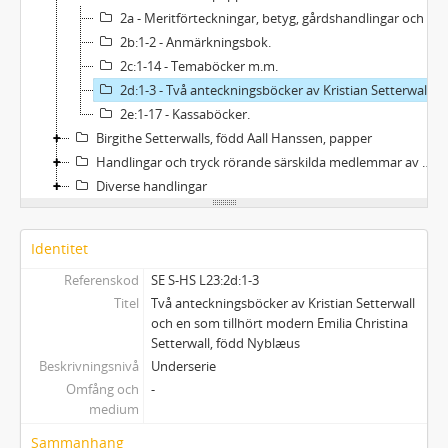
2a - Meritförteckningar, betyg, gårdshandlingar och andra biographica
2b:1-2 - Anmärkningsbok.
2c:1-14 - Temaböcker m.m.
2d:1-3 - Två anteckningsböcker av Kristian Setterwall och en som tillhört modern Emilia Christina Setterwall, född Nyblæus
2e:1-17 - Kassaböcker.
Birgithe Setterwalls, född Aall Hanssen, papper
Handlingar och tryck rörande särskilda medlemmar av Setterwallska och med denna befryndade släkter
Diverse handlingar
Identitet
Referenskod
SE S-HS L23:2d:1-3
Titel
Två anteckningsböcker av Kristian Setterwall
och en som tillhört modern Emilia Christina
Setterwall, född Nyblæus
Beskrivningsnivå
Underserie
Omfång och
-
medium
Sammanhang