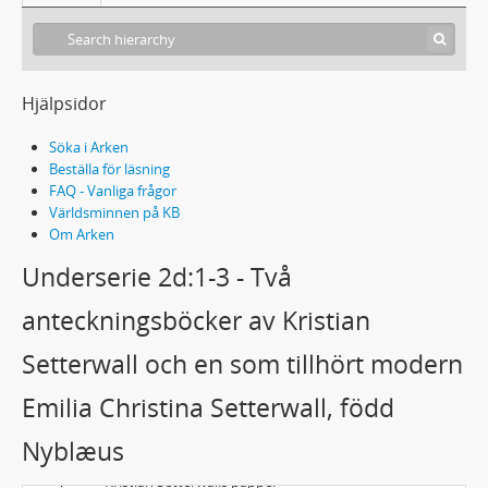
Hjälpsidor
Söka i Arken
Beställa för läsning
FAQ - Vanliga frågor
Världsminnen på KB
Om Arken
Underserie 2d:1-3 - Två
anteckningsböcker av Kristian
Setterwall och en som tillhört modern
Emilia Christina Setterwall, född
L23 - Kristian Setterwalls samling
Nyblæus
Brevsamlingar
Kristian Setterwalls papper