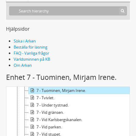
7 - Skrattmåsar.
7 - Slutligen.
7 - Sommarelegi.
7 - Sommarkväll.
Hjälpsidor
7 - Sommarskymning.
7 - Stadens ljus.
Söka i Arken
7 - Svanen.
Beställa för läsning
FAQ - Vanliga frågor
7 - Söderholm, Kerstin.
Världsminnen på KB
7 - Tidigt.
Om Arken
7 - Till Emrik Jöns-Emma.
Enhet 7 - Tuominen, Mirjam Irene.
7 - Till Pablo P.
7 - Till Venus.
7 - Tuominen, Mirjam Irene.
7 - Tvivlet.
7 - Under tystnad.
7 - Vid gränsen.
7 - Vid Karlsbergskanalen.
7 - Vid parken.
7 - Vid stupet.