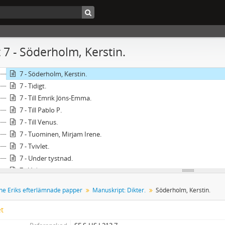
7 - Slutligen.
7 - Sommarelegi.
7 - Sommarkväll.
7 - Sommarskymning.
 7 - Söderholm, Kerstin.
7 - Stadens ljus.
7 - Svanen.
7 - Söderholm, Kerstin.
7 - Tidigt.
7 - Till Emrik Jöns-Emma.
7 - Till Pablo P.
7 - Till Venus.
7 - Tuominen, Mirjam Irene.
7 - Tvivlet.
7 - Under tystnad.
7 - Vid gränsen.
7 - Vid Karlsbergskanalen.
ne Eriks efterlämnade papper
Manuskript: Dikter.
Söderholm, Kerstin.
7 - Vid parken.
7 - Vid stupet.
et
7 - Vårsöndag.