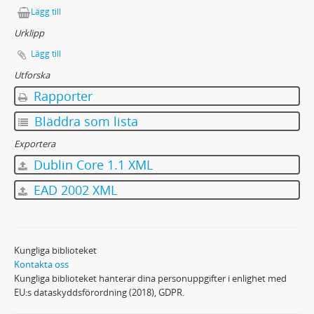
6 - Utanför.
Lägg till
6 - Vargavinter i Veum.
Urklipp
6 - Vargaspelarna.
6 - Vid musikpaviljongen.
Lägg till
6 - Vinternatt.
Utforska
6 - Åska.
Rapporter
6 - Ödegård i blåst.
Bläddra som lista
Manuskript: Dikter.
Manuskript: Artiklar och recensioner.
Exportera
9 - Manuskript: Den blå rosen (sagospel).
Dublin Core 1.1 XML
10 - Manuskript: Kåserier
11 - Manuskript: Kortfilmstext (Ungdom på söder).
EAD 2002 XML
12 - Manuskript: Översättningar.
13 - Manuskript av andra.
14 - Biographica.
Kungliga biblioteket
15 - Ekonomiska handlingar.
Kontakta oss
16 - Boksamlingen (köp och försäljningar 1971-1994).
Kungliga biblioteket hanterar dina personuppgifter i enlighet med
17 - Tidningsurklipp (artiklar, noveller o.a. av Eriks.
EU:s dataskyddsförordning (2018), GDPR.
18 - Tidningsurklipp (om Eriks och hans verk).