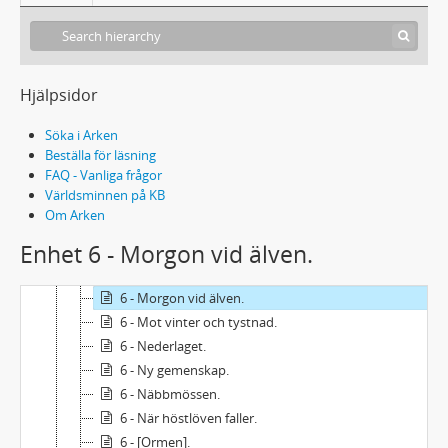
6 - Käppen i hjulet.
6 - Köpingens dilemma.
6 - Lida väntar.
6 - Lisa.
Hjälpsidor
6 - Lyktor i skymningen.
6 - Lång resa.
Söka i Arken
6 - Man måste våga.
Beställa för läsning
FAQ - Vanliga frågor
6 - Mansporträtt.
Världsminnen på KB
6 - Maren.
Om Arken
6 - Mellankrigsgeneration.
Enhet 6 - Morgon vid älven.
6 - Mod.
6 - Monolog om hösten.
6 - Morgon vid älven.
6 - Mot vinter och tystnad.
6 - Nederlaget.
6 - Ny gemenskap.
6 - Näbbmössen.
6 - När höstlöven faller.
6 - [Ormen].