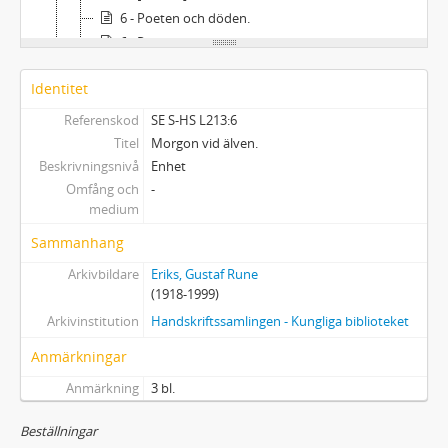
6 - Poeten och döden.
6 - Pubertet.
6 - Red River.
Identitet
6 - Röda flyplan och svarta himlar.
6 - Skalden och döden.
Referenskod
SE S-HS L213:6
6 - Skråpansiktet.
Titel
Morgon vid älven.
6 - Snöig morgon.
Beskrivningsnivå
Enhet
6 - Som en turist.
Omfång och
-
medium
6 - Sommarens svala skuggor.
6 - Sommarnattens sakrament.
Sammanhang
6 - Stenröset.
Arkivbildare
Eriks, Gustaf Rune
6 - Tavlan.
(1918-1999)
6 - Tjällossning.
Arkivinstitution
Handskriftssamlingen - Kungliga biblioteket
6 - Tornsvalor.
6 - Tågresa.
Anmärkningar
6 - Ungdoms höstliga skeenden.
Anmärkning
3 bl.
6 - Uppbrott.
6 - Uppvaknande.
Beställningar