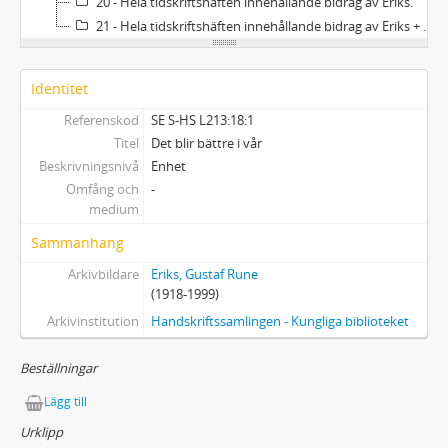
20 - Hela tidskriftshäften innehållande bidrag av Eriks.
21 - Hela tidskriftshäften innehållande bidrag av Eriks + 1 pärm med inklistrade klipp 1941-1943.
Identitet
Referenskod
SE S-HS L213:18:1
Titel
Det blir bättre i vår
Beskrivningsnivå
Enhet
Omfång och
-
medium
Sammanhang
Arkivbildare
Eriks, Gustaf Rune
(1918-1999)
Arkivinstitution
Handskriftssamlingen - Kungliga biblioteket
Beställningar
Lägg till
Urklipp