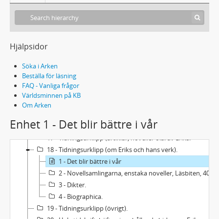
Manuskript: Enstaka noveller.
Manuskript: Dikter.
Manuskript: Artiklar och recensioner.
9 - Manuskript: Den blå rosen (sagospel).
Hjälpsidor
10 - Manuskript: Kåserier
Söka i Arken
11 - Manuskript: Kortfilmstext (Ungdom på söder).
Beställa för läsning
12 - Manuskript: Översättningar.
FAQ - Vanliga frågor
13 - Manuskript av andra.
Världsminnen på KB
14 - Biographica.
Om Arken
15 - Ekonomiska handlingar.
Enhet 1 - Det blir bättre i vår
16 - Boksamlingen (köp och försäljningar 1971-1994).
17 - Tidningsurklipp (artiklar, noveller o.a. av Eriks.
18 - Tidningsurklipp (om Eriks och hans verk).
1 - Det blir bättre i vår
2 - Novellsamlingarna, enstaka noveller, Läsbiten, 40-tal m.m.
3 - Dikter.
4 - Biographica.
19 - Tidningsurklipp (övrigt).