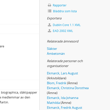
Rapporter
Bläddra som lista
Exportera
Dublin Core 1.1 XML
EAD 2002 XML
Relaterade ämnesord
are
Släkter
Ämbetsmän
Relaterade personer och
organisationer
Ekmarck, Lars August
(Arkivbildare)
Blom, Fredrik
(Ämne)
Ekmarck, Christina Dorothea
 biographica, släktpapper
(Ämne)
ra medlemmar av den
Ekmarck, Ida Johanna
artin.
Mathilda
(Ämne)
Ekmarck, Fredrik August