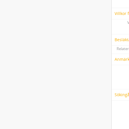
Villkor
V
Besläkt
Relater
Anmärk
Söking