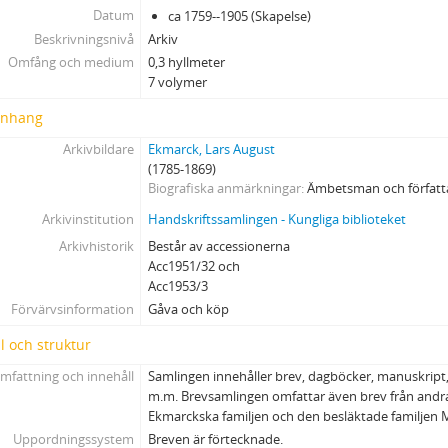
Datum
ca 1759--1905 (Skapelse)
Beskrivningsnivå
Arkiv
Omfång och medium
0,3 hyllmeter
7 volymer
nhang
Arkivbildare
Ekmarck, Lars August
(1785-1869)
Biografiska anmärkningar
Ämbetsman och författ
Arkivinstitution
Handskriftssamlingen - Kungliga biblioteket
Arkivhistorik
Består av accessionerna
Acc1951/32 och
Acc1953/3
Förvärvsinformation
Gåva och köp
l och struktur
mfattning och innehåll
Samlingen innehåller brev, dagböcker, manuskript,
m.m. Brevsamlingen omfattar även brev från and
Ekmarckska familjen och den besläktade familjen M
Uppordningssystem
Breven är förtecknade.