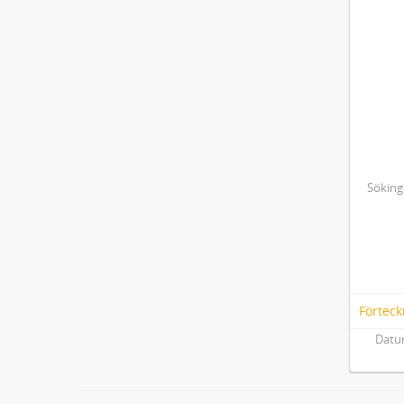
Söking
Förteck
Datum