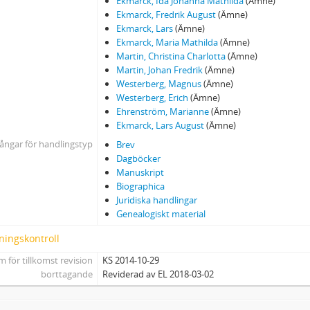
Ekmarck, Ida Johanna Mathilda
(Ämne)
Ekmarck, Fredrik August
(Ämne)
Ekmarck, Lars
(Ämne)
Ekmarck, Maria Mathilda
(Ämne)
Martin, Christina Charlotta
(Ämne)
Martin, Johan Fredrik
(Ämne)
Westerberg, Magnus
(Ämne)
Westerberg, Erich
(Ämne)
Ehrenström, Marianne
(Ämne)
Ekmarck, Lars August
(Ämne)
ångar för handlingstyp
Brev
Dagböcker
Manuskript
Biographica
Juridiska handlingar
Genealogiskt material
ningskontroll
 för tillkomst revision
KS 2014-10-29
borttagande
Reviderad av EL 2018-03-02