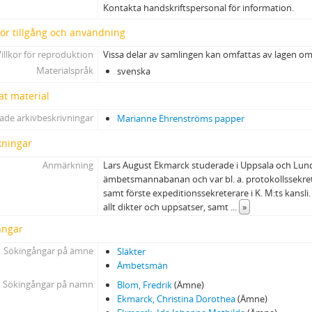
Kontakta handskriftspersonal för information.
 för tillgång och användning
illkor för reproduktion
Vissa delar av samlingen kan omfattas av lagen o
Materialspråk
svenska
at material
ade arkivbeskrivningar
Marianne Ehrenströms papper
ningar
Anmärkning
Lars August Ekmarck studerade i Uppsala och Lun
ämbetsmannabanan och var bl. a. protokollssekrete
samt förste expeditionssekreterare i K. M:ts kansl
allt dikter och uppsatser, samt
...
»
ångar
Sökingångar på ämne
Släkter
Ämbetsmän
Sökingångar på namn
Blom, Fredrik
(Ämne)
Ekmarck, Christina Dorothea
(Ämne)