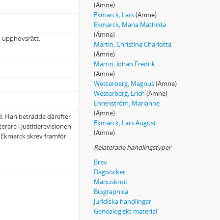
(Ämne)
Ekmarck, Lars
(Ämne)
Ekmarck, Maria Mathilda
(Ämne)
m upphovsrätt.
Martin, Christina Charlotta
(Ämne)
Martin, Johan Fredrik
(Ämne)
Westerberg, Magnus
(Ämne)
Westerberg, Erich
(Ämne)
Ehrenström, Marianne
(Ämne)
d. Han beträdde därefter
Ekmarck, Lars August
rare i Justitierevisionen
(Ämne)
i. Ekmarck skrev framför
Relaterade handlingstyper
Brev
Dagböcker
Manuskript
Biographica
Juridiska handlingar
Genealogiskt material