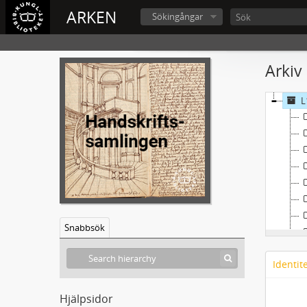
ARKEN
Sökingångar
Arkiv
L
Snabbsök
Identit
Hjälpsidor