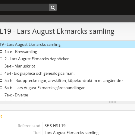
 L19 - Lars August Ekmarcks samling
19 - Lars August Ekmarcks samling
1a-e - Brevsamling
2 - Lars August Ekmarcks dagböcker
3a-t - Manuskript
4a-l - Biographica och genealogica m.m.
5a-h - Bouppteckningar, arvskiften, köpekontrakt m.m. angående :
6a-b - Lars August Ekmarcks gårdshandlingar
7a-c - Diverse
8 - Fredrik Blom
et
Referenskod
SE S-HS L19
Titel
Lars August Ekmarcks samling