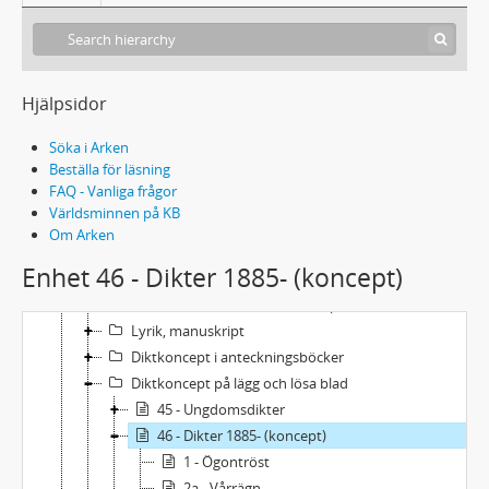
L135 - Karlfeldts samling
Hjälpsidor
Brevsamling
Söka i Arken
Dagböcker och anteckningsböcker
Beställa för läsning
Skolböcker m. m.
FAQ - Vanliga frågor
21 - Skoluppsatser
Världsminnen på KB
Manuskriptsamling
Om Arken
Prosa, manuskript
Enhet 46 - Dikter 1885- (koncept)
24 - Tal, manuskript
25 - Tidskriftsartiklar, manuskript
Lyrik, manuskript
Diktkoncept i anteckningsböcker
Diktkoncept på lägg och lösa blad
45 - Ungdomsdikter
46 - Dikter 1885- (koncept)
1 - Ögontröst
2a - Vårrägn