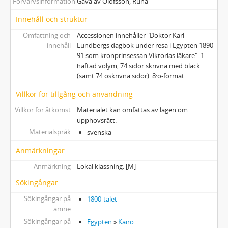
Förvärvsinformation
Gåva av Olofsson, Runa
Innehåll och struktur
Omfattning och
Accessionen innehåller "Doktor Karl
innehåll
Lundbergs dagbok under resa i Egypten 1890-
91 som kronprinsessan Viktorias läkare". 1
häftad volym, 74 sidor skrivna med bläck
(samt 74 oskrivna sidor). 8:o-format.
Villkor för tillgång och användning
Villkor för åtkomst
Materialet kan omfattas av lagen om
upphovsrätt.
Materialspråk
svenska
Anmärkningar
Anmärkning
Lokal klassning: [M]
Sökingångar
Sökingångar på
1800-talet
ämne
Sökingångar på
Egypten
»
Kairo