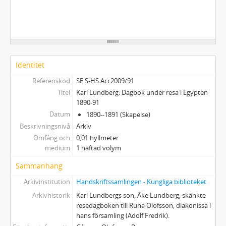
Identitet
Referenskod
SE S-HS Acc2009/91
Titel
Karl Lundberg: Dagbok under resa i Egypten
1890-91
Datum
1890--1891 (Skapelse)
Beskrivningsnivå
Arkiv
Omfång och
0,01 hyllmeter
medium
1 häftad volym
Sammanhang
Arkivinstitution
Handskriftssamlingen - Kungliga biblioteket
Arkivhistorik
Karl Lundbergs son, Åke Lundberg, skänkte
resedagboken till Runa Olofsson, diakonissa i
hans församling (Adolf Fredrik).