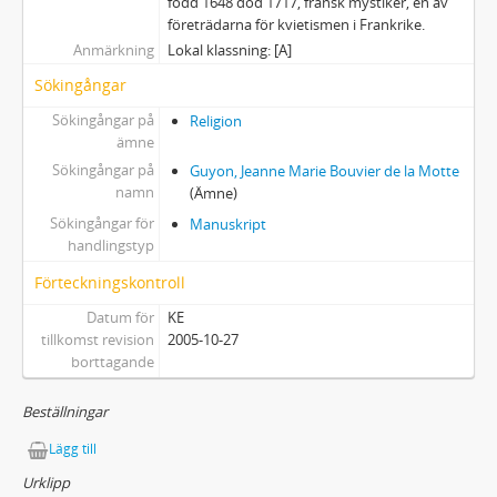
född 1648 död 1717, fransk mystiker, en av
företrädarna för kvietismen i Frankrike.
Anmärkning
Lokal klassning: [A]
Sökingångar
Sökingångar på
Religion
ämne
Sökingångar på
Guyon, Jeanne Marie Bouvier de la Motte
namn
(Ämne)
Sökingångar för
Manuskript
handlingstyp
Förteckningskontroll
Datum för
KE
tillkomst revision
2005-10-27
borttagande
Beställningar
Lägg till
Urklipp