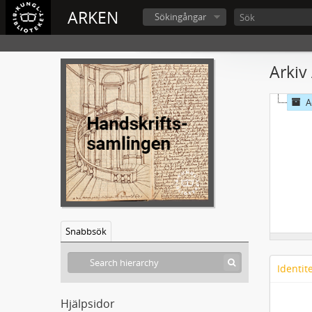
ARKEN
Sökingångar
Arkiv
A
Snabbsök
Identit
Hjälpsidor