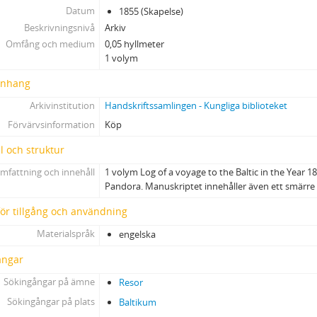
Datum
1855 (Skapelse)
Beskrivningsnivå
Arkiv
Omfång och medium
0,05 hyllmeter
1 volym
nhang
Arkivinstitution
Handskriftssamlingen - Kungliga biblioteket
Förvärvsinformation
Köp
l och struktur
mfattning och innehåll
1 volym Log of a voyage to the Baltic in the Year 18
Pandora. Manuskriptet innehåller även ett smärre 
 för tillgång och användning
Materialspråk
engelska
ångar
Sökingångar på ämne
Resor
Sökingångar på plats
Baltikum