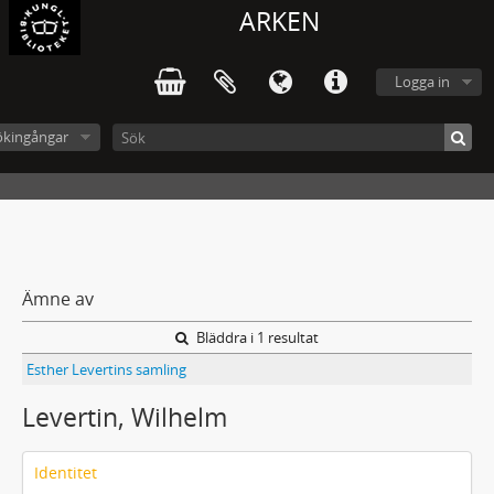
ARKEN
Logga in
ökingångar
Ämne av
Bläddra i 1 resultat
Esther Levertins samling
Levertin, Wilhelm
Identitet