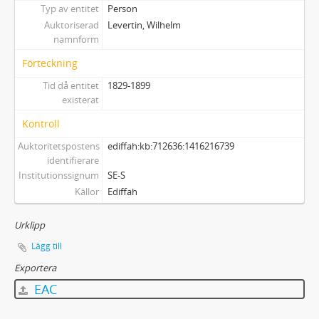
Typ av entitet
Person
Auktoriserad
Levertin, Wilhelm
namnform
Förteckning
Tid då entitet
1829-1899
existerat
Kontroll
Auktoritetspostens
ediffah:kb:712636:1416216739
identifierare
Institutionssignum
SE-S
Källor
Ediffah
Urklipp
Lägg till
Exportera
EAC