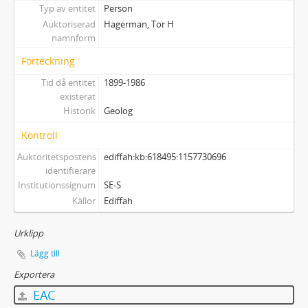
Typ av entitet
Person
Auktoriserad
Hagerman, Tor H
namnform
Förteckning
Tid då entitet
1899-1986
existerat
Historik
Geolog
Kontroll
Auktoritetspostens
ediffah:kb:618495:1157730696
identifierare
Institutionssignum
SE-S
Källor
Ediffah
Urklipp
Lägg till
Exportera
EAC