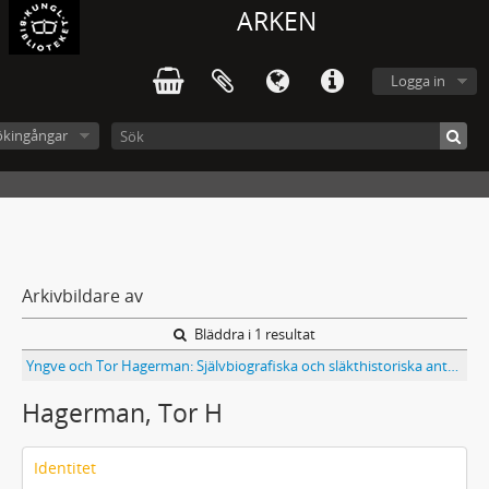
ARKEN
Logga in
ökingångar
Arkivbildare av
Bläddra i 1 resultat
Yngve och Tor Hagerman: Självbiografiska och släkthistoriska anteckningar
Hagerman, Tor H
Identitet