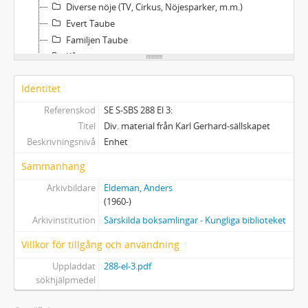
Diverse nöje (TV, Cirkus, Nöjesparker, m.m.)
Evert Taube
Familjen Taube
Kåserier
Barnböcker
Identitet
Referenskod
SE S-SBS 288 El 3:
Titel
Div. material från Karl Gerhard-sällskapet
Beskrivningsnivå
Enhet
Sammanhang
Arkivbildare
Eldeman, Anders
(1960-)
Arkivinstitution
Särskilda boksamlingar - Kungliga biblioteket
Villkor för tillgång och användning
Uppladdat
288-el-3.pdf
sökhjälpmedel