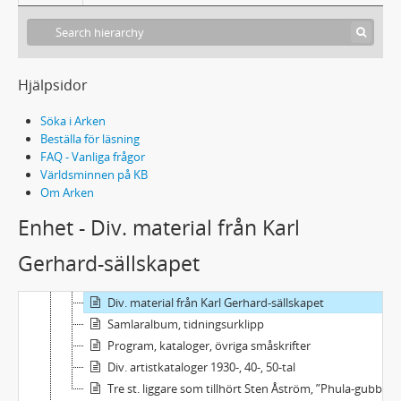
Hjälpsidor
288 El 3 - Anders Eldemans boksamling
Söka i Arken
Film, lyrik, musik och teater
Beställa för läsning
Böcker A-Ö
FAQ - Vanliga frågor
Skivsamlaren 1975-73
Världsminnen på KB
Om Arken
Tidskriften Jazzgossen, spridda nr.
Tidskriften Scenen, spridda nr. 1930-35
Enhet - Div. material från Karl
Div. serier och tidskrifter
Gerhard-sällskapet
Mer Poveliana, Sverker: Medlemstidning för Povel Ramel-sällskapet. Spridda nr.
Div. material från Povel Ramel-sällskapet
Div. material från Karl Gerhard-sällskapet
Samlaralbum, tidningsurklipp
Program, kataloger, övriga småskrifter
Div. artistkataloger 1930-, 40-, 50-tal
Tre st. liggare som tillhört Sten Åström, ”Phula-gubben”