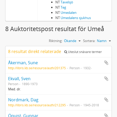
NT
Tavelsjö
NT
Teg
NT
Umedalen
NT
Umedalens sjukhus
8 Auktoritetspost resultat för Umeå
Riktning:
Ökande
Sortera:
Namn
8 resultat direkt relaterade
Uteslut snävare termer
Åkerman, Sune
http://libris.kb.se/resource/auth/201375
Person
1932-
Ekvall, Sven
Person
1890-1973
Med. dr.
Nordmark, Dag
http://libris.kb.se/resource/auth/212295
Person
1945-2018
Öquist, Gunnar