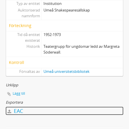
Typ av entitet
Institution
Auktoriserad
Umeå Shakespearesällskap
namnform
Förteckning
Tid då entitet
1952-1973
existerat
Historik
Teatergrupp för ungdomar ledd av Margreta
Söderwall.
Kontroll
Förvaltas av
Umeå universitetsbibliotek
Urklipp
Lägg till
Exportera
EAC