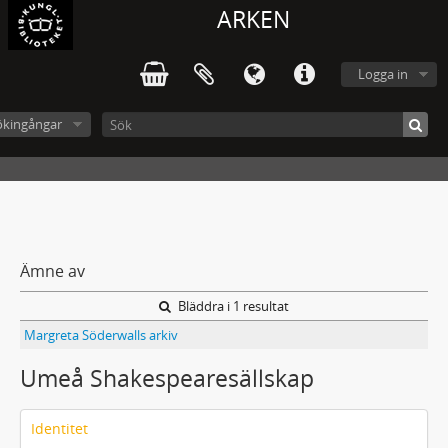
ARKEN
Logga in
ökingångar
Ämne av
Bläddra i 1 resultat
Margreta Söderwalls arkiv
Umeå Shakespearesällskap
Identitet