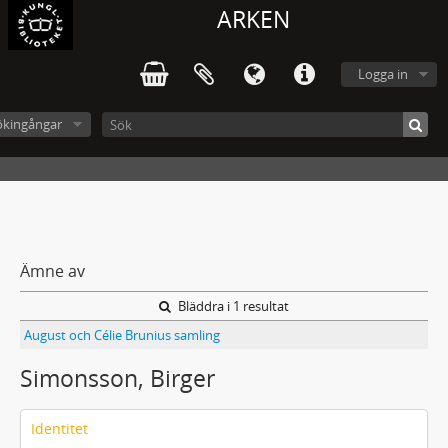
ARKEN
Logga in
ökingångar
Ämne av
Bläddra i 1 resultat
August och Célie Brunius samling
Simonsson, Birger
Identitet