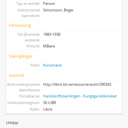
Typ av entitet
Person
Auktoriserad
Simonsson, Birger
namnform
Förteckning
Tid då entitet
1883-1938
existerat
Historik
Målare
Sökingångar
Yrken
Konstnärer
Kontroll
Auktoritetspostens
http://libris.kb.se/resource/auth/290343
identifierare
Förvaltas av
Handskriftssamlingen - Kungliga biblioteket
Institutionssignum
SE-LIBR
Källor
Libris
Urklipp