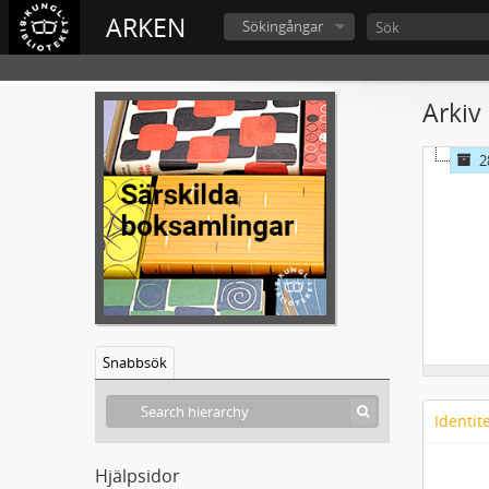
ARKEN
Sökingångar
Arkiv 
2
Snabbsök
Identit
Hjälpsidor