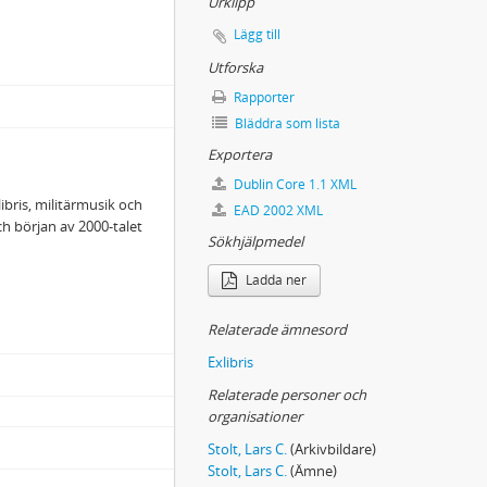
Urklipp
Lägg till
Utforska
Rapporter
Bläddra som lista
Exportera
Dublin Core 1.1 XML
ibris, militärmusik och
EAD 2002 XML
ch början av 2000-talet
Sökhjälpmedel
Ladda ner
Relaterade ämnesord
Exlibris
Relaterade personer och
organisationer
Stolt, Lars C.
(Arkivbildare)
Stolt, Lars C.
(Ämne)