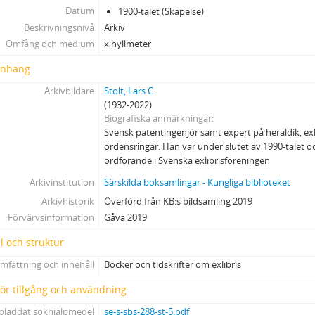
Datum
1900-talet (Skapelse)
Beskrivningsnivå
Arkiv
Omfång och medium
x hyllmeter
nhang
Arkivbildare
Stolt, Lars C.
(1932-2022)
Biografiska anmärkningar
Svensk patentingenjör samt expert på heraldik, exl
ordensringar. Han var under slutet av 1990-talet o
ordförande i Svenska exlibrisföreningen
Arkivinstitution
Särskilda boksamlingar - Kungliga biblioteket
Arkivhistorik
Överförd från KB:s bildsamling 2019
Förvärvsinformation
Gåva 2019
l och struktur
mfattning och innehåll
Böcker och tidskrifter om exlibris
 för tillgång och användning
pladdat sökhjälpmedel
se-s-sbs-288-st-5.pdf