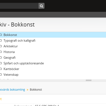
Konst övrigt
Bokhandlare och förlag
Bibliotekshistoria
Boktryckeri
kiv - Bokkonst
Bokväsen
Bokhistoria
Bokkonst
Typografi och kalligrafi
Arkitektur
Historia
Geografi
Sjöfart och upptäcksresande
Kartböcker
Vetenskap
Luftballonger och astronomi
Mytologi och övernaturligt
nsvärds boksamling
Bokkonst
Humor och serier
Vykortsböcker
et
Om vardagstryck