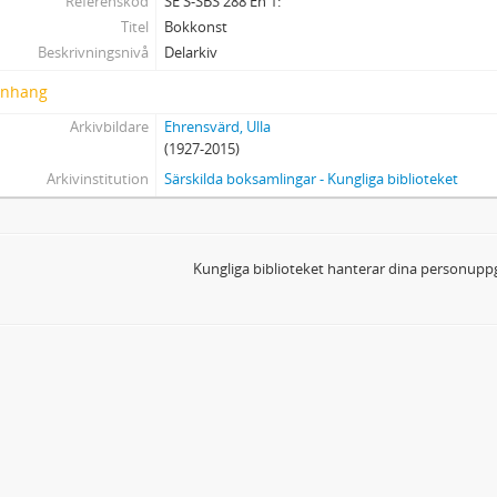
Referenskod
SE S-SBS 288 Eh 1:
Dedikationer
Titel
Bokkonst
Av Ehrensvärd
Beskrivningsnivå
Delarkiv
Spel och pussel
nhang
Proveniens
Miniatyrböcker
Arkivbildare
Ehrensvärd, Ulla
Övrigt
(1927-2015)
Liggfolianter
Arkivinstitution
Särskilda boksamlingar - Kungliga biblioteket
Kungliga biblioteket hanterar dina personuppg