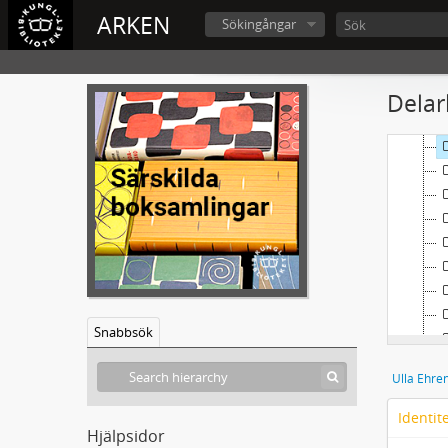
ARKEN
Sökingångar
Delar
Snabbsök
Ulla Ehre
Identit
Hjälpsidor