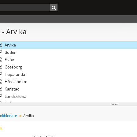
 - Arvika
88 Bo 3 - Svenska bokbindare
Arvika
Boden
Eslöv
Göteborg
Haparanda
Hässleholm
Karlstad
Landskrona
Linköping
Lund
okbindare
Arvika
Malmö
Ransäter
et
Nyköping