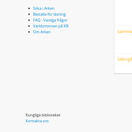
Söka i Arken
Beställa för läsning
FAQ - Vanliga frågor
Världsminnen på KB
Samma
Om Arken
Söking
Kungliga biblioteket
Kontakta oss