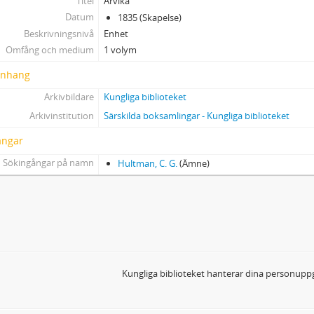
Titel
Arvika
Stockholm
Datum
1835 (Skapelse)
Tomelilla
Beskrivningsnivå
Enhet
Trollhättan
Omfång och medium
1 volym
Uppsala
nhang
Örebro
Fotografier, artiklar m.m.
Arkivbildare
Kungliga biblioteket
Utan ort
Arkivinstitution
Särskilda boksamlingar - Kungliga biblioteket
ångar
Sökingångar på namn
Hultman, C. G.
(Ämne)
Kungliga biblioteket hanterar dina personuppg