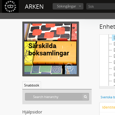
ARKEN
Sökingångar
Enhet
2
Snabbsök
Svenska b
Identit
Hjälpsidor