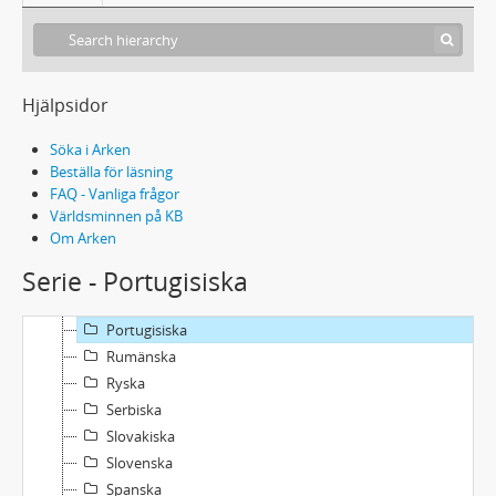
Japanska
Katalanska
Kinesiska
Koreanska
Hjälpsidor
Kroatiska
Lettiska
Söka i Arken
Litauiska
Beställa för läsning
FAQ - Vanliga frågor
Makedonska
Världsminnen på KB
Mongoliska
Om Arken
Norska
Serie - Portugisiska
Persiska
Polska
Portugisiska
Rumänska
Ryska
Serbiska
Slovakiska
Slovenska
Spanska