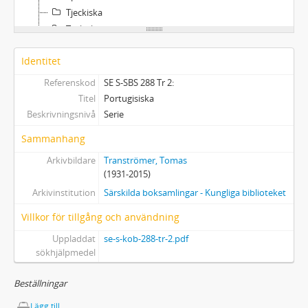
Tjeckiska
Turkiska
Tyska
Identitet
Ungerska
Vietnamesiska
Referenskod
SE S-SBS 288 Tr 2:
Titel
Portugisiska
Beskrivningsnivå
Serie
Sammanhang
Arkivbildare
Tranströmer, Tomas
(1931-2015)
Arkivinstitution
Särskilda boksamlingar - Kungliga biblioteket
Villkor för tillgång och användning
Uppladdat
se-s-kob-288-tr-2.pdf
sökhjälpmedel
Beställningar
Lägg till