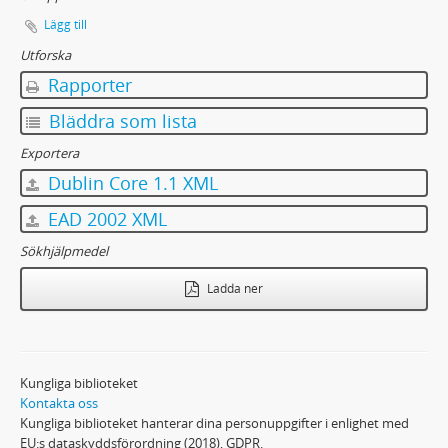
57 - Utskrifter av Astrologien och Merlin, jämte ett stort antal därmed sammanhängande anteckningar i astrologi m. m.
Lägg till
58 - Fragment av manuskriptet till Bibelns lära om Kristus samt Genmäle till Wäktaren
59 - Fragment av manuskriptet till Om människans föruttillvaro jämte strödda anteckningar i kristologi m. m.
Utforska
60 - Äldre version av Till läran om de yttersta tingen jämte strödda anteckningar och excerpter i samma ämne
Rapporter
61 - Konceptblad (ej fullständiga) till den slutliga versionen av Till läran om de yttersta tingen
Bläddra som lista
62 - Till läran om de yttersta tingen, manuskript till den slutliga versionen (tryckt 1880)
63 - Företal och index till Fädernas gudasaga jämte strödda anteckningar i mytologisk metodik och andra likartade ämnen
Exportera
64 - Språkliga anteckningar och excerpter, ord ur fornspråket, dialektord m. m.
Dublin Core 1.1 XML
65 - Herkules vid skiljovägen samt Om nakenhet och klädselsätt
EAD 2002 XML
66 - Fragment av olika versioner och utskrifter av Sibyllinerna och Völuspá samt därtill hörande excerpter, anteckningar, förarbeten m. m.
67 - Utskrift av Om hjältesagan å Rökstenen, jämte avskrift av samma studie (av Susen Rydbergs hand)
Sökhjälpmedel
68 - Handlingar till Viktor Rydbergs biografi i original och avskrift, samlade av Karl Warburg
Ladda ner
69 - Handlingar till Viktor Rydbergs biografi i original och avskrift, samlade av Karl Warburg
70 - Brev från C. A. Rydberg till provisorn J. G. Winnberg 1849-1854, jämte en del andra brev i original och avskrift
71 - Fragment, huvudsakligen av mytologiskt innehåll
72 - Fragment, huvudsakligen av mytologiskt innehåll
Kungliga biblioteket
73 - Fragment, huvudsakligen av mytologiskt innehåll
Kontakta oss
74 - Manuskript till en tysk översättning av 3:e upplagan av Bibelns lära om Kristus
Kungliga biblioteket hanterar dina personuppgifter i enlighet med
75 - Diverse autografer: spridda lappar och anteckningar, m.m.
EU:s dataskyddsförordning (2018), GDPR.