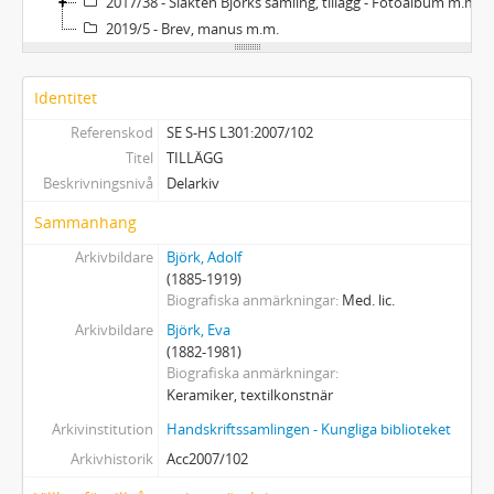
2017/38 - Släkten Björks samling, tillägg - Fotoalbum m.m.
2019/5 - Brev, manus m.m.
Identitet
Referenskod
SE S-HS L301:2007/102
Titel
TILLÄGG
Beskrivningsnivå
Delarkiv
Sammanhang
Arkivbildare
Björk, Adolf
(1885-1919)
Biografiska anmärkningar
Med. lic.
Arkivbildare
Björk, Eva
(1882-1981)
Biografiska anmärkningar
Keramiker, textilkonstnär
Arkivinstitution
Handskriftssamlingen - Kungliga biblioteket
Arkivhistorik
Acc2007/102