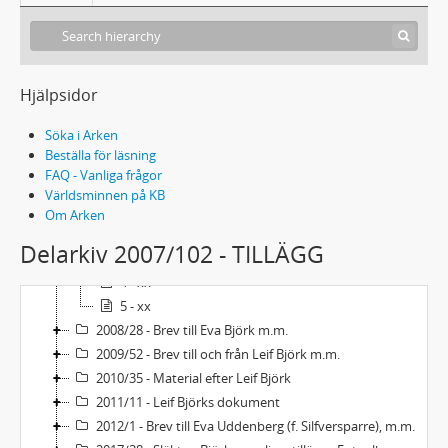
L301 - Släkten Björks samling
1988/79 - Mottagna brev
Hjälpsidor
1991/78 - Brev från Kaj Björk till Eva Björk
Söka i Arken
2001/39 - Uppsatser, teckningar m.m. (Anders Österling)
Beställa för läsning
2001/85 - Brev, brevavskrifter
FAQ - Vanliga frågor
2007/102 - TILLÄGG
Världsminnen på KB
1 - xx
Om Arken
2 - xx
Delarkiv 2007/102 - TILLÄGG
3 - xx
4 - xx
5 - xx
2008/28 - Brev till Eva Björk m.m.
2009/52 - Brev till och från Leif Björk m.m.
2010/35 - Material efter Leif Björk
2011/11 - Leif Björks dokument
2012/1 - Brev till Eva Uddenberg (f. Silfversparre), m.m.