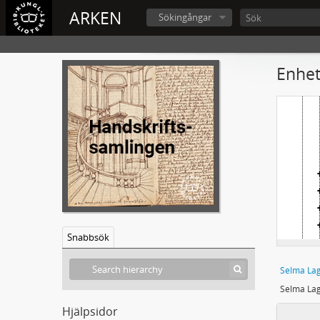
ARKEN
Sökingångar
Enhet
Snabbsök
Selma Lag
Hjälpsidor