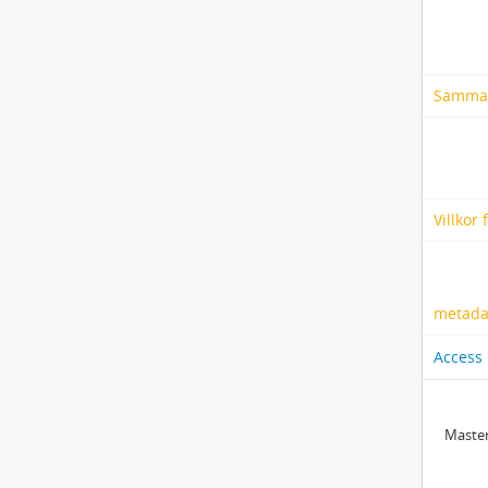
Samma
Villkor
metadat
Access
Master