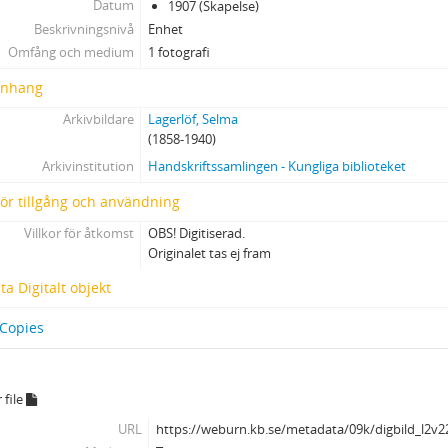
Datum
1907 (Skapelse)
Beskrivningsnivå
Enhet
Omfång och medium
1 fotografi
nhang
Arkivbildare
Lagerlöf, Selma
(1858-1940)
Arkivinstitution
Handskriftssamlingen - Kungliga biblioteket
 för tillgång och användning
Villkor för åtkomst
OBS! Digitiserad.
Originalet tas ej fram
a Digitalt objekt
 Copies
 file
URL
https://weburn.kb.se/metadata/09k/digbild_l2v