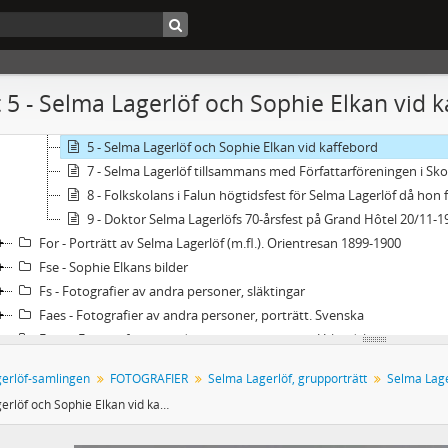
2 - Selma Lagerlöf, grupporträtt
3 - Selma Lagerlöf, grupporträtt
4 - Selma Lagerlöf, grupporträtt
2 - Selma Lagerlöf och Henriette Coyet
 5 - Selma Lagerlöf och Sophie Elkan vid 
3 - Selma Lagerlöf och Sophie Elkan sittande vid litet runt bo
4 - Selma Lagerlöf och Sophie Elkan i en soffa
5 - Selma Lagerlöf och Sophie Elkan vid kaffebord
7 - Selma Lagerlöf tillsammans med Författarföreningen i S
8 - Folkskolans i Falun högtidsfest för Selma Lagerlöf då hon
9 - Doktor Selma Lagerlöfs 70-årsfest på Grand Hôtel 20/11-1
For - Porträtt av Selma Lagerlöf (m.fl.). Orientresan 1899-1900
Fse - Sophie Elkans bilder
Fs - Fotografier av andra personer, släktingar
Faes - Fotografier av andra personer, porträtt. Svenska
Faeu - Fotografier av andra personer, porträtt. Utländska
Fags - Fotografier av andra personer, gruppbilder. Svenska
erlöf-samlingen
FOTOGRAFIER
Selma Lagerlöf, grupporträtt
Selma Lage
Fagu - Fotografier av andra personer, gruppbilder. Utländska
Selma Lagerlöf och Sophie Elkan vid kaffebord
Fos - Orter: Sverige (utom Mårbacka)
Fom - Orter: Sverige - Mårbacka