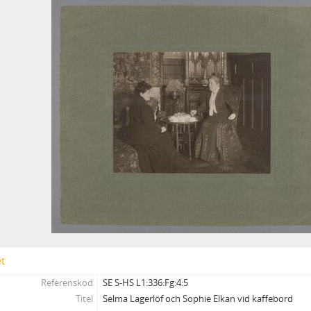
Fou - Orter: Utlandet
Fbl - Fotografier: Blandat, svenska respektive utländska
Ft - Fotografier från teaterföreställningar. Svenska respektive utländ
Fu - Fotografier från utställningar. Svenska respektive utländska
Alb - Album, svenska respektive utländska
337 - BILDER
338 - NILS AFZELIUS LAGERLÖFMATERIAL
339 - VALBORG OLANDERS LAGERLÖFMATERIAL
340 - SELMA LAGERLÖF-SÄLLSKAPET
341 - SOPHIE ELKANS ANTECKNINGAR
et
Referenskod
SE S-HS L1:336:Fg:4:5
Titel
Selma Lagerlöf och Sophie Elkan vid kaffebord