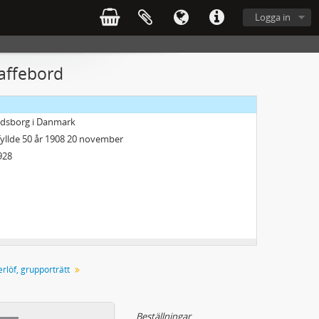
Logga in
kaffebord
rd
kodsborg i Danmark
 fyllde 50 år 1908 20 november
928
rlöf, grupporträtt
Beställningar