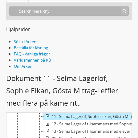
330a - MANUSKRIPT: Poesie. (Gästbok/poesialbum som innehåller Gammal visa av Selma Lagerlöf)
331 - MANUSKRIPT, DRAMATISERINGAR, ÖVERSÄTTNINGAR
332 - KORREKTUR
333 - TRYCK
Hjälpsidor
334 - PRESSKLIPP
Söka i Arken
335 - DIVERSE HANDLINGAR
Beställa för läsning
336 - FOTOGRAFIER
FAQ - Vanliga frågor
Fe - Selma Lagerlöf, porträtt
Världsminnen på KB
Fg - Selma Lagerlöf, grupporträtt
Om Arken
1 - Selma Lagerlöf, grupporträtt
Dokument 11 - Selma Lagerlöf,
2 - Selma Lagerlöf, grupporträtt
3 - Selma Lagerlöf, grupporträtt
Sophie Elkan, Gösta Mittag-Leffler
1 - Selma Lagerlöf sittande i kretsen av några familjemedlemmar i Centralpalatset i Falun
med flera på kamelritt
9 - Selma Lagerlöf och Sophie Elkan med flera i inackorderingsrummet i Neapel
10 - Selma Lagerlöf och Sophie Elkan med flera vid inackorderingen i Neapel
11 - Selma Lagerlöf, Sophie Elkan, Gösta Mittag-Leffler med flera på kamelritt
12 - Selma Lagerlöf tillsammans med Sophie Elkan, modern Louise Lagerlöf och Anna Oom på verandan, Mårbacka
13 - Selma Lagerlöf tillsammans med elever ur fortbildningskursen i Sunne