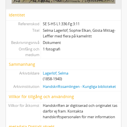
Ft - Fotografier från teaterföreställningar. Svenska respektive utländska
Fu - Fotografier från utställningar. Svenska respektive utländska
Identitet
Alb - Album, svenska respektive utländska
337 - BILDER
Referenskod
SE S-HS L1:336:Fg:3:11
338 - NILS AFZELIUS LAGERLÖFMATERIAL
Titel
Selma Lagerlöf, Sophie Elkan, Gösta Mittag-
Leffler med flera på kamelritt
339 - VALBORG OLANDERS LAGERLÖFMATERIAL
Beskrivningsnivå
Dokument
340 - SELMA LAGERLÖF-SÄLLSKAPET
Omfång och
1 fotografi
341 - SOPHIE ELKANS ANTECKNINGAR
medium
Sammanhang
Arkivbildare
Lagerlöf, Selma
(1858-1940)
Arkivinstitution
Handskriftssamlingen - Kungliga biblioteket
Villkor för tillgång och användning
Villkor för åtkomst
Handskriften är digitiserad och originalet tas
därför ej fram. Kontakta
handskriftspersonalen för mer information
metadata Digitalt objekt