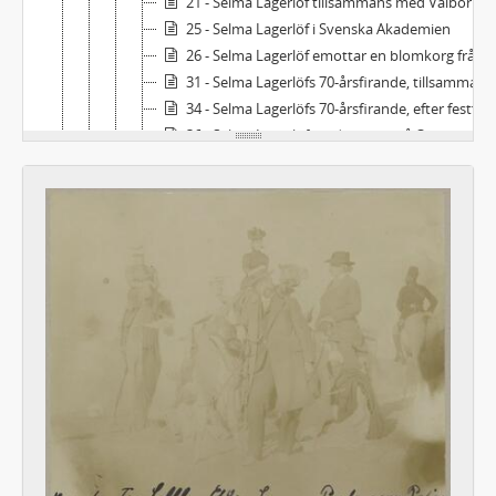
21 - Selma Lagerlöf tillsammans med Valborg Olander och Ellen Lundgren i trädgården på Mårbacka
25 - Selma Lagerlöf i Svenska Akademien
26 - Selma Lagerlöf emottar en blomkorg från en flicka efter talet för Svenskbyborna på Operan 1929
31 - Selma Lagerlöfs 70-årsfirande, tillsammans med Valborg Olander och Biskop Eklund
34 - Selma Lagerlöfs 70-årsfirande, efter festföreställning slut på Operan 20/11 1928
36 - Selma Lagerlöf med vänner på Operan vid sitt 70-årsfirande 1928
37 - Selma Lagerlöfs 70-årsfirande, festföreställning på Dramaten 21/11
4 - Selma Lagerlöf, grupporträtt
For - Porträtt av Selma Lagerlöf (m.fl.). Orientresan 1899-1900
Fse - Sophie Elkans bilder
Fs - Fotografier av andra personer, släktingar
Faes - Fotografier av andra personer, porträtt. Svenska
Faeu - Fotografier av andra personer, porträtt. Utländska
Fags - Fotografier av andra personer, gruppbilder. Svenska
Fagu - Fotografier av andra personer, gruppbilder. Utländska
Fos - Orter: Sverige (utom Mårbacka)
Fom - Orter: Sverige - Mårbacka
Fou - Orter: Utlandet
Fbl - Fotografier: Blandat, svenska respektive utländska