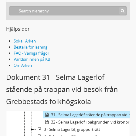
331 - MANUSKRIPT, DRAMATISERINGAR, ÖVERSÄTTNINGAR
332 - KORREKTUR
333 - TRYCK
334 - PRESSKLIPP
Hjälpsidor
335 - DIVERSE HANDLINGAR
Söka i Arken
336 - FOTOGRAFIER
Beställa för läsning
Fe - Selma Lagerlöf, porträtt
FAQ - Vanliga frågor
Fg - Selma Lagerlöf, grupporträtt
Världsminnen på KB
1 - Selma Lagerlöf, grupporträtt
Om Arken
2 - Selma Lagerlöf, grupporträtt
Dokument 31 - Selma Lagerlöf
3 - Selma Lagerlöf med häst och vagn
5 - Selma Lagerlöf vid invigningen av Dr. Åbergs barnhem, Lappnäs i Sunne, Värmland 1928
stående på trappan vid besök från
8 - Selma Lagerlöf tillsammans med den finlandssvenska aktrisen Birgit Sergelius
Grebbestads folkhögskola
23 - Selma Lagerlöf tillsammans med Ragnar och Maud Hyltén-Cavalllius på trappan till Mårbacka
30 - Selma Lagerlöf på en trappan klappandes en hund vid Grebbestads folkhögskola
31 - Selma Lagerlöf stående på trappan vid besök från Grebbestads folkhögskola
32 - Selma Lagerlöf i bakgrunden vid kronprinsparets besök
3 - Selma Lagerlöf, grupporträtt