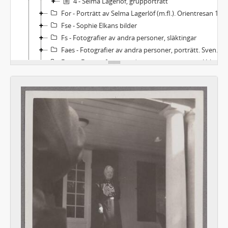
4 - Selma Lagerlöf, grupporträtt
For - Porträtt av Selma Lagerlöf (m.fl.). Orientresan 1899-1900
Fse - Sophie Elkans bilder
Fs - Fotografier av andra personer, släktingar
Faes - Fotografier av andra personer, porträtt. Svenska
Faeu - Fotografier av andra personer, porträtt. Utländska
Fags - Fotografier av andra personer, gruppbilder. Svenska
Fagu - Fotografier av andra personer, gruppbilder. Utländska
Fos - Orter: Sverige (utom Mårbacka)
Fom - Orter: Sverige - Mårbacka
Fou - Orter: Utlandet
Fbl - Fotografier: Blandat, svenska respektive utländska
Ft - Fotografier från teaterföreställningar. Svenska respektive utländska
Fu - Fotografier från utställningar. Svenska respektive utländska
Alb - Album, svenska respektive utländska
337 - BILDER
338 - NILS AFZELIUS LAGERLÖFMATERIAL
339 - VALBORG OLANDERS LAGERLÖFMATERIAL
340 - SELMA LAGERLÖF-SÄLLSKAPET