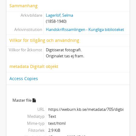
Sammanhang
Arkivbildare
Lagerlöf, Selma
(1858-1940)
Arkivinstitution
Handskriftssamlingen - Kungliga biblioteket
Villkor för tillgång och användning
Villkor för åtkomst
Digitiserat fotografi.
Originalet tas ej fram.
metadata Digitalt objekt
Access Copies
Master file
URL
https://weburn.kb.se/metadata/705/digbild_22
Mediatyp
Text
Mime-typ
text/html
Filstorlek
2.9 KiB