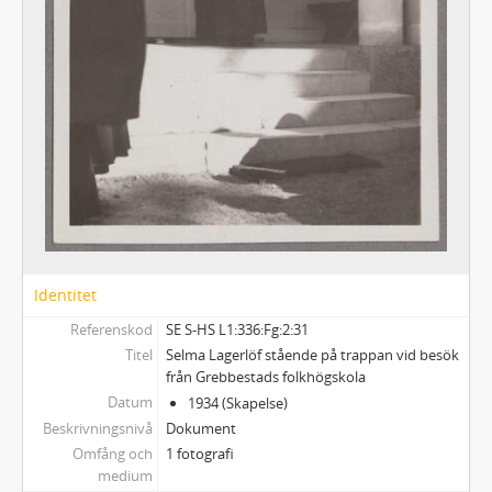
341 - SOPHIE ELKANS ANTECKNINGAR
Identitet
Referenskod
SE S-HS L1:336:Fg:2:31
Titel
Selma Lagerlöf stående på trappan vid besök
från Grebbestads folkhögskola
Datum
1934 (Skapelse)
Beskrivningsnivå
Dokument
Omfång och
1 fotografi
medium