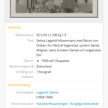
Faeu - Fotografier av andra personer, porträtt. Utländska
Fags - Fotografier av andra personer, gruppbilder. Svenska
Fagu - Fotografier av andra personer, gruppbilder. Utländska
Fos - Orter: Sverige (utom Mårbacka)
Identitet
Fom - Orter: Sverige - Mårbacka
Fou - Orter: Utlandet
Referenskod
SE S-HS L1:336:Fg:1:9
Fbl - Fotografier: Blandat, svenska respektive utländska
Titel
Selma Lagerlöf tillsammans med Baron von
Ft - Fotografier från teaterföreställningar. Svenska respektive utländska
Düben, fru Hård af Segerstad, systern Gerda
Ahlgren, samt brodern Daniel och svägerskan
Fu - Fotografier från utställningar. Svenska respektive utländska
Elin
Alb - Album, svenska respektive utländska
Datum
1930-tal? (Skapelse)
337 - BILDER
Beskrivningsnivå
Dokument
338 - NILS AFZELIUS LAGERLÖFMATERIAL
Omfång och
1 fotografi
339 - VALBORG OLANDERS LAGERLÖFMATERIAL
medium
340 - SELMA LAGERLÖF-SÄLLSKAPET
Sammanhang
341 - SOPHIE ELKANS ANTECKNINGAR
Arkivbildare
Lagerlöf, Selma
(1858-1940)
Arkivinstitution
Handskriftssamlingen - Kungliga biblioteket