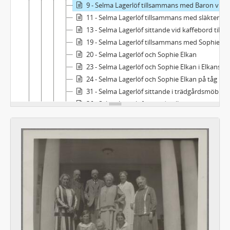
9 - Selma Lagerlöf tillsammans med Baron von Düben, fru Hård af Segerstad, systern Gerda Ahlgren, samt brodern Daniel och svägerskan Elin
11 - Selma Lagerlöf tillsammans med släktens barn i Sunnemo, professor Nils Lagerlöfs hem
13 - Selma Lagerlöf sittande vid kaffebord tillsammans med flera Lagerlöfar i Sunnemo
19 - Selma Lagerlöf tillsammans med Sophie Elkan och Gösta Mittag-Leffler på Nilen i båt
20 - Selma Lagerlöf och Sophie Elkan
23 - Selma Lagerlöf och Sophie Elkan i Elkans våning i Göteborg
24 - Selma Lagerlöf och Sophie Elkan på tåg
31 - Selma Lagerlöf sittande i trädgårdsmöbler tillsammans med Valborg Olander och Ellen Lundgren
36 - Selma Lagerlöf sittande tillsammans med Matilda Widegren och en man och en kvinna
37 - Selma Lagerlöf i procession till Domkyrkan under Linnéfesten i Uppsala då hon blev hedersdoktor
39 - Selma Lagerlöf på Järnvägstorget i Helsingfors tillsammans med Ida Strömborg, Valborg Olander och Gustaf Söderström
47 - Selma Lagerlöf tillsammans med Sven Hedin och Henriette Coyet under firandet av sin åttioårsdag
2 - Selma Lagerlöf, grupporträtt
3 - Selma Lagerlöf, grupporträtt
4 - Selma Lagerlöf, grupporträtt
For - Porträtt av Selma Lagerlöf (m.fl.). Orientresan 1899-1900
Fse - Sophie Elkans bilder
Fs - Fotografier av andra personer, släktingar
Faes - Fotografier av andra personer, porträtt. Svenska