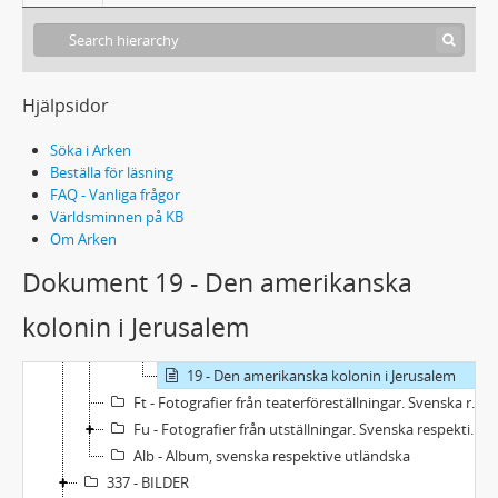
Fs - Fotografier av andra personer, släktingar
Faes - Fotografier av andra personer, porträtt. Svenska
Faeu - Fotografier av andra personer, porträtt. Utländska
Fags - Fotografier av andra personer, gruppbilder. Svenska
Hjälpsidor
Fagu - Fotografier av andra personer, gruppbilder. Utländska
Fos - Orter: Sverige (utom Mårbacka)
Söka i Arken
Fom - Orter: Sverige - Mårbacka
Beställa för läsning
Fou - Orter: Utlandet
FAQ - Vanliga frågor
Fbl - Fotografier: Blandat, svenska respektive utländska
Världsminnen på KB
Om Arken
1 - Diverse fotografier, svenska respektive utländska
2 - Diverse fotografier, svenska respektive utländska
Dokument 19 - Den amerikanska
3 - Diverse fotografier, svenska respektive utländska
kolonin i Jerusalem
4 - Diverse fotografier, svenska respektive utländska
5 - Diverse fotografier, svenska respektive utländska
19 - Den amerikanska kolonin i Jerusalem
Ft - Fotografier från teaterföreställningar. Svenska respektive utländska
Fu - Fotografier från utställningar. Svenska respektive utländska
Alb - Album, svenska respektive utländska
337 - BILDER