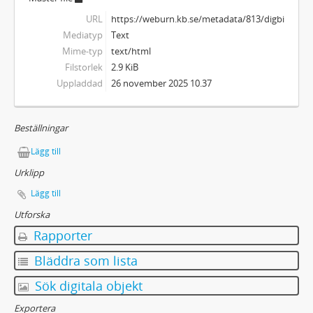
URL
https://weburn.kb.se/metadata/813/digbild_20
Mediatyp
Text
Mime-typ
text/html
Filstorlek
2.9 KiB
Uppladdad
26 november 2025 10.37
Beställningar
Lägg till
Urklipp
Lägg till
Utforska
Rapporter
Bläddra som lista
Sök digitala objekt
Exportera