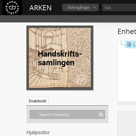
ARKEN
Sökingångar
Enhet
L
Snabbsök
Hjälpsidor