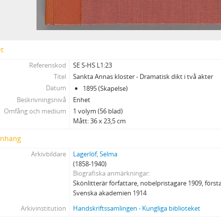
et
Referenskod
SE S-HS L1:23
Titel
Sankta Annas kloster - Dramatisk dikt i två akter
Datum
1895 (Skapelse)
Beskrivningsnivå
Enhet
Omfång och medium
1 volym (56 blad)
Mått: 36 x 23,5 cm
nhang
Arkivbildare
Lagerlöf, Selma
(1858-1940)
Biografiska anmärkningar
Skönlitterär författare, nobelpristagare 1909, förs
Svenska akademien 1914
Arkivinstitution
Handskriftssamlingen - Kungliga biblioteket