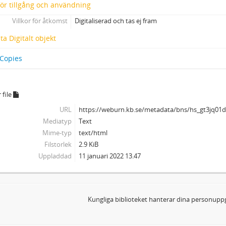
 för tillgång och användning
Villkor för åtkomst
Digitaliserad och tas ej fram
a Digitalt objekt
 Copies
 file
URL
https://weburn.kb.se/metadata/bns/hs_gt3jq0
Mediatyp
Text
Mime-typ
text/html
Filstorlek
2.9 KiB
Uppladdad
11 januari 2022 13.47
Kungliga biblioteket hanterar dina personuppg