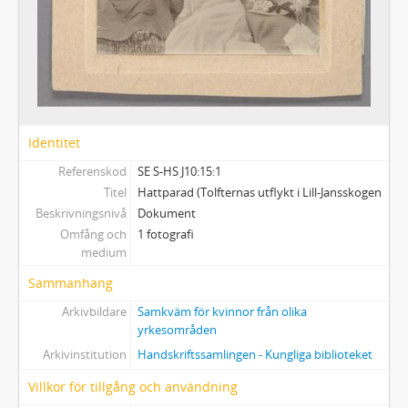
Identitet
Referenskod
SE S-HS J10:15:1
Titel
Hattparad (Tolfternas utflykt i Lill-Jansskogen
Beskrivningsnivå
Dokument
Omfång och
1 fotografi
medium
Sammanhang
Arkivbildare
Samkväm för kvinnor från olika
yrkesområden
Arkivinstitution
Handskriftssamlingen - Kungliga biblioteket
Villkor för tillgång och användning