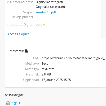
Villkor för åtkomst
Digitiserat fotografi
Originalet tas ej fram.
Skapat
se-s-hs-j10.pdf
sökhjälpmedel
metadata Digitalt objekt
Access Copies
Master file
URL
https://weburn.kb.se/metadata/14q/digbil
Mediatyp
Text
Mime-typ
text/html
Filstorlek
2.8 KiB
Uppladdad
17 januari 2025 15.25
Beställningar
Lägg till