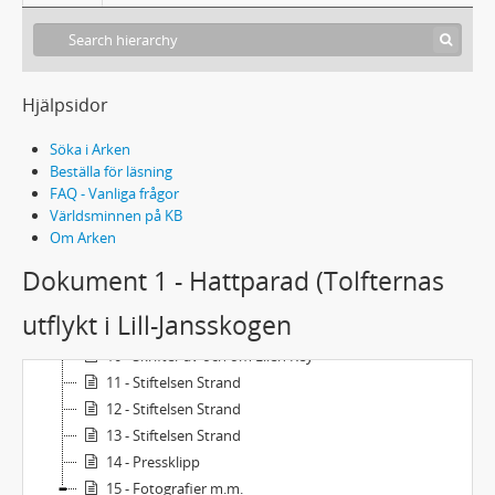
J10 - Samkväm för kvinnor från olika yrkesområden, "Tolfterna"
Hjälpsidor
1 - Brev från Ellen Key
2 - Brev mellan olika personer
Söka i Arken
3 - Protokollsböcker
Beställa för läsning
FAQ - Vanliga frågor
4 - Kassaböcker
Världsminnen på KB
5 - Program
Om Arken
6 - Namnlistor m.m.
Dokument 1 - Hattparad (Tolfternas
7 - Kvitton och räkningar
8 - Telegram och festskrifter
utflykt i Lill-Jansskogen
9 - Jubileumsskrift för samkvämet "Tolfterna"
10 - Skrifter av och om Ellen Key
11 - Stiftelsen Strand
12 - Stiftelsen Strand
13 - Stiftelsen Strand
14 - Pressklipp
15 - Fotografier m.m.