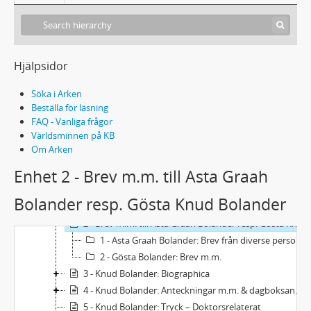
Hjälpsidor
Söka i Arken
Beställa för läsning
FAQ - Vanliga frågor
Världsminnen på KB
Om Arken
Acc2025/54 - Sophie Bolanders och Knud Graah Bolanders arkiv
Enhet 2 - Brev m.m. till Asta Graah
1 - Sophie Bolander
2 - Knud Bolander
Bolander resp. Gösta Knud Bolander
1 - Brev från/till Knud Bolander
2 - Brev m.m. till Asta Graah Bolander resp. Gösta Knud Bolander
1 - Asta Graah Bolander: Brev från diverse personer
2 - Gösta Bolander: Brev m.m.
3 - Knud Bolander: Biographica
4 - Knud Bolander: Anteckningar m.m. & dagboksanteckningar
5 - Knud Bolander: Tryck – Doktorsrelaterat