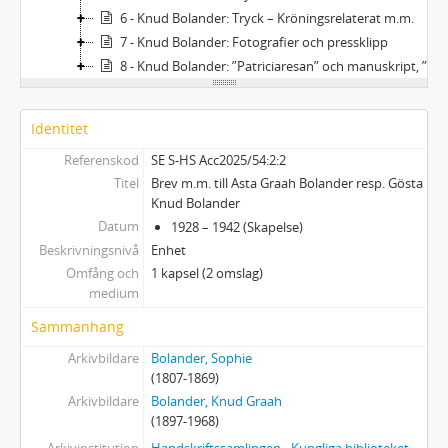
6 - Knud Bolander: Tryck – Kröningsrelaterat m.m.
7 - Knud Bolander: Fotografier och pressklipp
8 - Knud Bolander: ”Patriciaresan” och manuskript, ”Till Vera”
Identitet
Referenskod
SE S-HS Acc2025/54:2:2
Titel
Brev m.m. till Asta Graah Bolander resp. Gösta
Knud Bolander
Datum
1928 – 1942 (Skapelse)
Beskrivningsnivå
Enhet
Omfång och
1 kapsel (2 omslag)
medium
Sammanhang
Arkivbildare
Bolander, Sophie
(1807-1869)
Arkivbildare
Bolander, Knud Graah
(1897-1968)