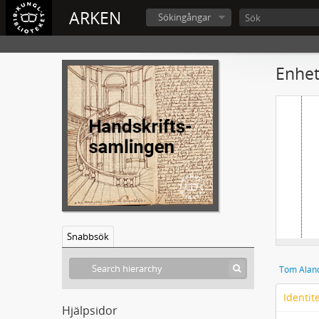
ARKEN
Sökingångar
Enhet
Snabbsök
Tom Aland
Identit
Hjälpsidor