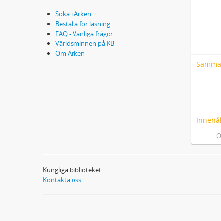
Söka i Arken
Beställa för läsning
FAQ - Vanliga frågor
Världsminnen på KB
Om Arken
Samma
Innehål
O
Kungliga biblioteket
Kontakta oss