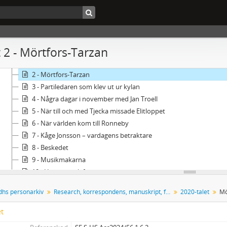
2 - 1980-talet
3 - 1990-talet
4 - 2000-talet
5 - 2010-talet
 2 - Mörtfors-Tarzan
6 - 2020-talet
1 - Det sköra livet
2 - Mörtfors-Tarzan
3 - Partiledaren som klev ut ur kylan
4 - Några dagar i november med Jan Troell
5 - När till och med Tjecka missade Elitloppet
6 - När världen kom till Ronneby
7 - Kåge Jonsson – vardagens betraktare
8 - Beskedet
9 - Musikmakarna
10 - Hej och tack för mig
2 - Anteckningsblock
hs personarkiv
Research, korrespondens, manuskript, förhand och recensioner
2020-talet
Mö
3 - Audiovisuellt material
et