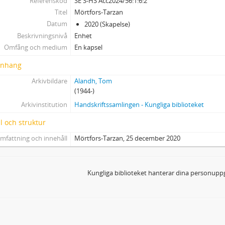
Referenskod
SE S-HS Acc2024/56:1:6:2
Titel
Mörtfors-Tarzan
Datum
2020 (Skapelse)
Beskrivningsnivå
Enhet
Omfång och medium
En kapsel
nhang
Arkivbildare
Alandh, Tom
(1944-)
Arkivinstitution
Handskriftssamlingen - Kungliga biblioteket
l och struktur
mfattning och innehåll
Mörtfors-Tarzan, 25 december 2020
Kungliga biblioteket hanterar dina personuppg