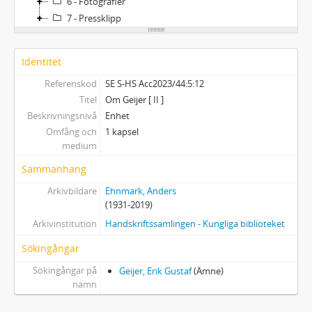
6 - Fotografier
7 - Pressklipp
Identitet
Referenskod
SE S-HS Acc2023/44:5:12
Titel
Om Geijer [ II ]
Beskrivningsnivå
Enhet
Omfång och
1 kapsel
medium
Sammanhang
Arkivbildare
Ehnmark, Anders
(1931-2019)
Arkivinstitution
Handskriftssamlingen - Kungliga biblioteket
Sökingångar
Sökingångar på
Geijer, Erik Gustaf
(Ämne)
namn