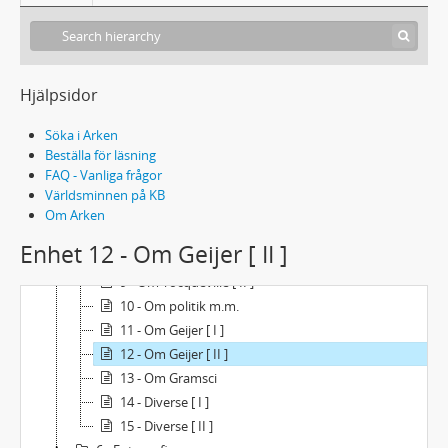
3 - Biographica
4 - Anteckningar
5 - Arbetsmaterial
1 - Om Norrbotten
Hjälpsidor
2 - Tillsammans med P. O. Enquist [ I ]
Söka i Arken
3 - Tillsammans med P. O. Enquist [ II ]
Beställa för läsning
4 - Om Afrika
FAQ - Vanliga frågor
5 - Om Italien
Världsminnen på KB
6 - Om Machiavelli
Om Arken
7 - Om Expressen
Enhet 12 - Om Geijer [ II ]
8 - Om Tocqueville [ I ]
9 - Om Tocqueville [ II ]
10 - Om politik m.m.
11 - Om Geijer [ I ]
12 - Om Geijer [ II ]
13 - Om Gramsci
14 - Diverse [ I ]
15 - Diverse [ II ]